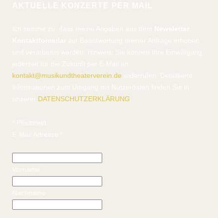
AKTUELLE KONZERTE PER MAIL
Ich stimme zu, dass meine Angaben aus dem
Newsletter
Kontaktformular
zur Beantwortung meiner Anfrage erhoben
und verarbeitet werden. Hinweis: Sie können Ihre Einwilligung
jederzeit für die Zukunft per E-Mail an
kontakt@musikundtheaterverein.de
widerrufen. Detaillierte
Informationen zum Umgang mit Nutzerdaten finden Sie in
unserer
DATENSCHUTZERKLÄRUNG
.
*
Pflichtfeld
E-Mail Adresse
*
Vorname
Nachname