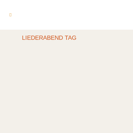
LIEDERABEND TAG
SCHWANTENER
KULTURCAFÉ #1
Eröffnung Sonntag, am 12. Juli 2020 um