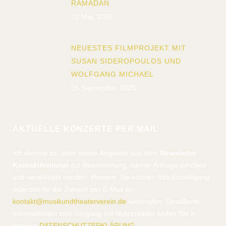
RAMADAN
22 Mai, 2025
NEUESTES FILMPROJEKT MIT
SUSAN SIDEROPOULOS UND
WOLFGANG MICHAEL
05 September, 2025
AKTUELLE KONZERTE PER MAIL
Ich stimme zu, dass meine Angaben aus dem
Newsletter
Kontaktformular
zur Beantwortung meiner Anfrage erhoben
und verarbeitet werden. Hinweis: Sie können Ihre Einwilligung
jederzeit für die Zukunft per E-Mail an
kontakt@musikundtheaterverein.de
widerrufen. Detaillierte
Informationen zum Umgang mit Nutzerdaten finden Sie in
unserer
DATENSCHUTZERKLÄRUNG
.