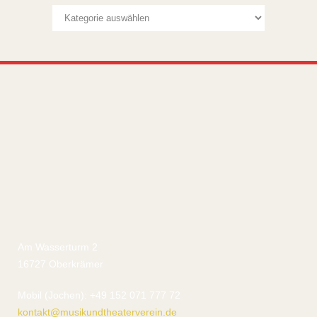
Kategorien
Am Wasserturm 2
16727 Oberkrämer
Mobil (Jochen): +49 152 071 777 72
kontakt@musikundtheaterverein.de