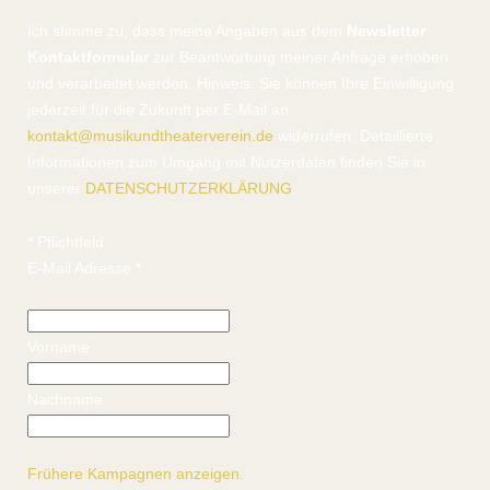
Ich stimme zu, dass meine Angaben aus dem
Newsletter
Kontaktformular
zur Beantwortung meiner Anfrage erhoben
und verarbeitet werden. Hinweis: Sie können Ihre Einwilligung
jederzeit für die Zukunft per E-Mail an
kontakt@musikundtheaterverein.de
widerrufen. Detaillierte
Informationen zum Umgang mit Nutzerdaten finden Sie in
unserer
DATENSCHUTZERKLÄRUNG
.
*
Pflichtfeld
E-Mail Adresse
*
Vorname
Nachname
Frühere Kampagnen anzeigen.