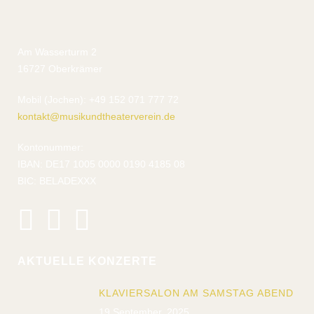
Am Wasserturm 2
16727 Oberkrämer
Mobil (Jochen): +49 152 071 777 72
kontakt@musikundtheaterverein.de
Kontonummer:
IBAN: DE17 1005 0000 0190 4185 08
BIC: BELADEXXX
AKTUELLE KONZERTE
KLAVIERSALON AM SAMSTAG ABEND
19 September, 2025