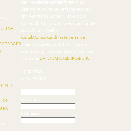
dem
Newsletter Kontaktformular
zur
Beantwortung meiner Anfrage erhoben
und verarbeitet werden. Hinweis: Sie
 2025
können Ihre Einwilligung jederzeit für die
NLINE!
Zukunft per E-Mail an
kontakt@musikundtheaterverein.de
ISTRÄGER
widerrufen. Detaillierte Informationen
zum Umgang mit Nutzerdaten finden Sie
R
in unserer
DATENSCHUTZERKLÄRUNG
.
*
Pflichtfeld
E-Mail Adresse
*
T MIT
Vorname
ULOS
GANG
Nachname
 2025