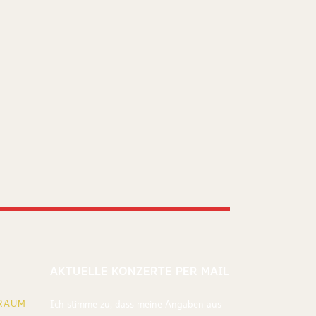
AKTUELLE KONZERTE PER MAIL
RAUM
Ich stimme zu, dass meine Angaben aus