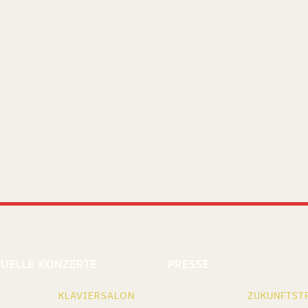
el des
UELLE KONZERTE
PRESSE
KLAVIERSALON
ZUKUNFTST