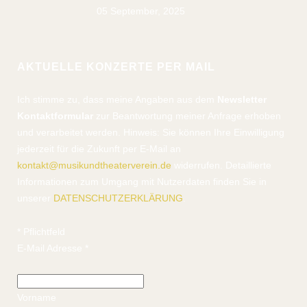
05 September, 2025
AKTUELLE KONZERTE PER MAIL
Ich stimme zu, dass meine Angaben aus dem
Newsletter
Kontaktformular
zur Beantwortung meiner Anfrage erhoben
und verarbeitet werden. Hinweis: Sie können Ihre Einwilligung
jederzeit für die Zukunft per E-Mail an
kontakt@musikundtheaterverein.de
widerrufen. Detaillierte
Informationen zum Umgang mit Nutzerdaten finden Sie in
unserer
DATENSCHUTZERKLÄRUNG
.
*
Pflichtfeld
E-Mail Adresse
*
Vorname