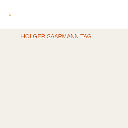
HOLGER SAARMANN TAG
SCHWANTENER
KULTURCAFÉ #1
Eröffnung Sonntag, am 12. Juli 2020 um