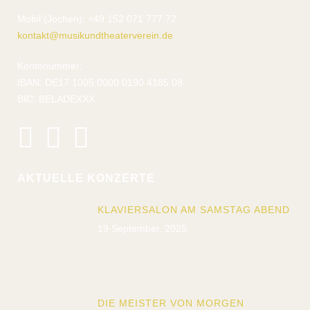
Mobil (Jochen): +49 152 071 777 72
kontakt@musikundtheaterverein.de
Kontonummer:
IBAN: DE17 1005 0000 0190 4185 08
BIC: BELADEXXX
AKTUELLE KONZERTE
KLAVIERSALON AM SAMSTAG ABEND
19 September, 2025
DIE MEISTER VON MORGEN