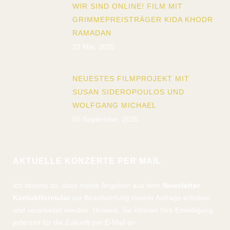
WIR SIND ONLINE! FILM MIT
GRIMMEPREISTRÄGER KIDA KHODR
RAMADAN
22 Mai, 2025
NEUESTES FILMPROJEKT MIT
SUSAN SIDEROPOULOS UND
WOLFGANG MICHAEL
05 September, 2025
AKTUELLE KONZERTE PER MAIL
Ich stimme zu, dass meine Angaben aus dem
Newsletter
Kontaktformular
zur Beantwortung meiner Anfrage erhoben
und verarbeitet werden. Hinweis: Sie können Ihre Einwilligung
jederzeit für die Zukunft per E-Mail an