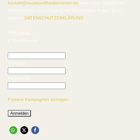
kontakt@musikundtheaterverein.de
widerrufen. Detaillierte
Informationen zum Umgang mit Nutzerdaten finden Sie in
unserer
DATENSCHUTZERKLÄRUNG
.
*
Pflichtfeld
E-Mail Adresse
*
Vorname
Nachname
Frühere Kampagnen anzeigen.