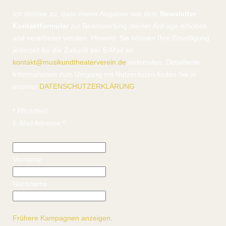
Ich stimme zu, dass meine Angaben aus dem
Newsletter
Kontaktformular
zur Beantwortung meiner Anfrage erhoben
und verarbeitet werden. Hinweis: Sie können Ihre Einwilligung
jederzeit für die Zukunft per E-Mail an
kontakt@musikundtheaterverein.de
widerrufen. Detaillierte
Informationen zum Umgang mit Nutzerdaten finden Sie in
unserer
DATENSCHUTZERKLÄRUNG
.
*
Pflichtfeld
E-Mail Adresse
*
Vorname
Nachname
Frühere Kampagnen anzeigen.