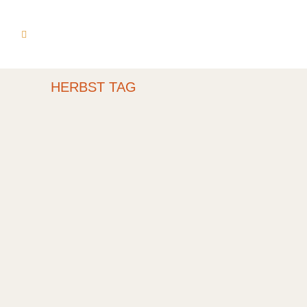
HERBST TAG
NADEZDA PISAREVA
IM MTO
PIANOKONZERT AM