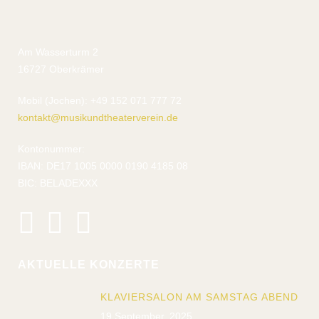
Am Wasserturm 2
16727 Oberkrämer
Mobil (Jochen): +49 152 071 777 72
kontakt@musikundtheaterverein.de
Kontonummer:
IBAN: DE17 1005 0000 0190 4185 08
BIC: BELADEXXX
AKTUELLE KONZERTE
KLAVIERSALON AM SAMSTAG ABEND
19 September, 2025