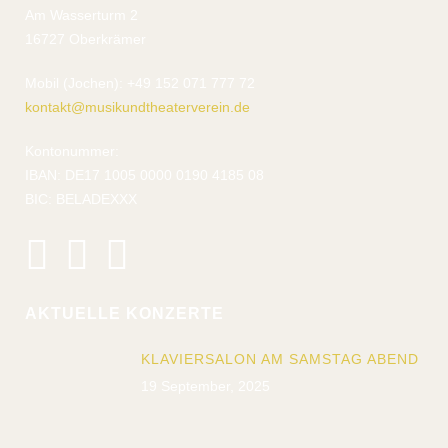
Am Wasserturm 2
16727 Oberkrämer
Mobil (Jochen): +49 152 071 777 72
kontakt@musikundtheaterverein.de
Kontonummer:
IBAN: DE17 1005 0000 0190 4185 08
BIC: BELADEXXX
AKTUELLE KONZERTE
KLAVIERSALON AM SAMSTAG ABEND
19 September, 2025