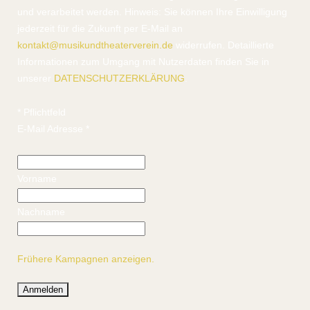
und verarbeitet werden. Hinweis: Sie können Ihre Einwilligung
jederzeit für die Zukunft per E-Mail an
kontakt@musikundtheaterverein.de
widerrufen. Detaillierte
Informationen zum Umgang mit Nutzerdaten finden Sie in
unserer
DATENSCHUTZERKLÄRUNG
.
*
Pflichtfeld
E-Mail Adresse
*
Vorname
Nachname
Frühere Kampagnen anzeigen.