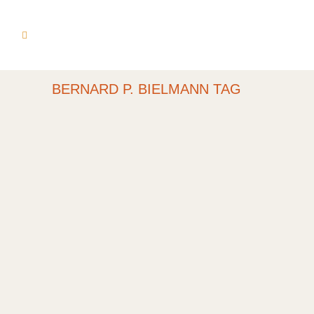
BERNARD P. BIELMANN TAG
SOMMER, SONGS
UND SONNENSCHEIN
ABSCHLUSSKONZERT