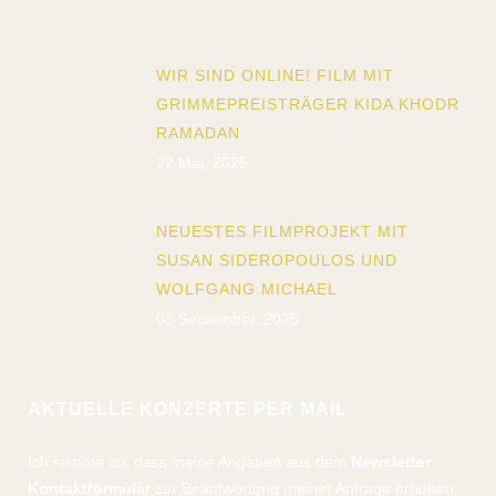
WIR SIND ONLINE! FILM MIT
GRIMMEPREISTRÄGER KIDA KHODR
RAMADAN
22 Mai, 2025
NEUESTES FILMPROJEKT MIT
SUSAN SIDEROPOULOS UND
WOLFGANG MICHAEL
05 September, 2025
AKTUELLE KONZERTE PER MAIL
Ich stimme zu, dass meine Angaben aus dem
Newsletter
Kontaktformular
zur Beantwortung meiner Anfrage erhoben