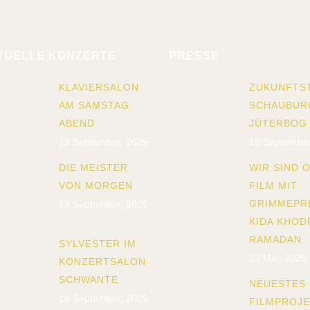
TUELLE KONZERTE
PRESSE
KLAVIERSALON
ZUKUNFTS
AM SAMSTAG
SCHAUBUR
ABEND
JÜTERBOG
19 September, 2025
18 September
DIE MEISTER
WIR SIND O
VON MORGEN
FILM MIT
GRIMMEPR
19 September, 2025
KIDA KHOD
RAMADAN
SYLVESTER IM
22 Mai, 2025
KONZERTSALON
SCHWANTE
NEUESTES
18 September, 2025
FILMPROJ