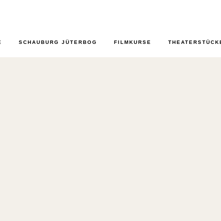
E
SCHAUBURG JÜTERBOG
FILMKURSE
THEATERSTÜCK
ZLAUER BERG TAG