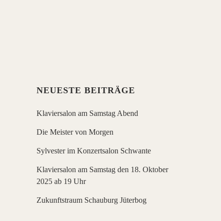
Es spielen die Vereinsvorsitzende
Monta Wermann, Violine, sowie die
Pianistin Darya Dadykina und die
Cellistin Anastasia Feruleva.
NEUESTE BEITRÄGE
Klaviersalon am Samstag Abend
Die Meister von Morgen
Sylvester im Konzertsalon Schwante
Klaviersalon am Samstag den 18. Oktober
2025 ab 19 Uhr
Zukunftstraum Schauburg Jüterbog