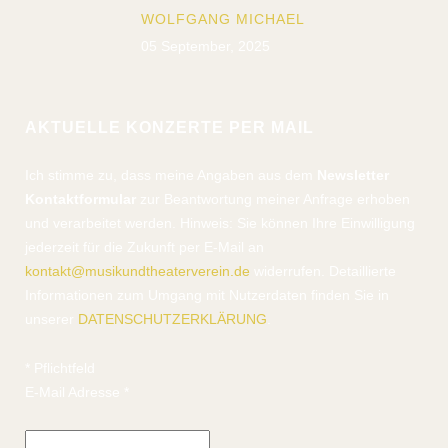
WOLFGANG MICHAEL
05 September, 2025
AKTUELLE KONZERTE PER MAIL
Ich stimme zu, dass meine Angaben aus dem
Newsletter
Kontaktformular
zur Beantwortung meiner Anfrage erhoben
und verarbeitet werden. Hinweis: Sie können Ihre Einwilligung
jederzeit für die Zukunft per E-Mail an
kontakt@musikundtheaterverein.de
widerrufen. Detaillierte
Informationen zum Umgang mit Nutzerdaten finden Sie in
unserer
DATENSCHUTZERKLÄRUNG
.
*
Pflichtfeld
E-Mail Adresse
*