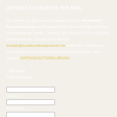
AKTUELLE KONZERTE PER MAIL
Ich stimme zu, dass meine Angaben aus dem
Newsletter
Kontaktformular
zur Beantwortung meiner Anfrage erhoben
und verarbeitet werden. Hinweis: Sie können Ihre Einwilligung
jederzeit für die Zukunft per E-Mail an
kontakt@musikundtheaterverein.de
widerrufen. Detaillierte
Informationen zum Umgang mit Nutzerdaten finden Sie in
unserer
DATENSCHUTZERKLÄRUNG
.
*
Pflichtfeld
E-Mail Adresse
*
Vorname
Nachname