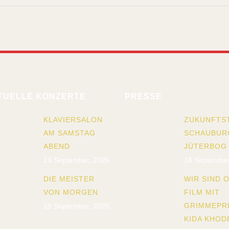
TUELLE KONZERTE
PRESSE
KLAVIERSALON
ZUKUNFTS
AM SAMSTAG
SCHAUBUR
ABEND
JÜTERBOG
19 September, 2025
18 September
DIE MEISTER
WIR SIND O
VON MORGEN
FILM MIT
GRIMMEPR
19 September, 2025
KIDA KHOD