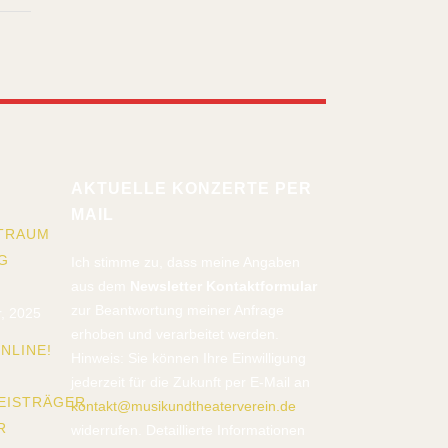
AKTUELLE KONZERTE PER
MAIL
TRAUM
G
Ich stimme zu, dass meine Angaben
aus dem
Newsletter Kontaktformular
zur Beantwortung meiner Anfrage
, 2025
erhoben und verarbeitet werden.
NLINE!
Hinweis: Sie können Ihre Einwilligung
jederzeit für die Zukunft per E-Mail an
EISTRÄGER
kontakt@musikundtheaterverein.de
R
widerrufen. Detaillierte Informationen