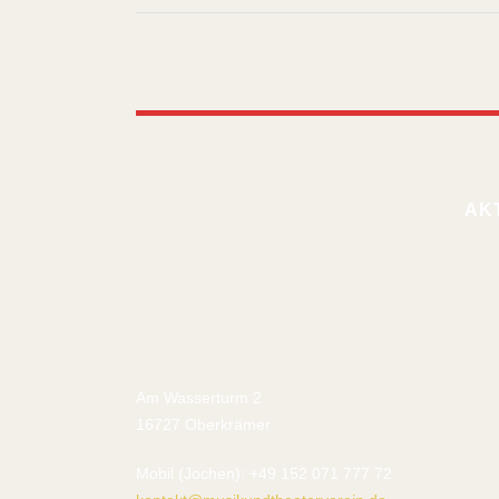
AK
Am Wasserturm 2
16727 Oberkrämer
Mobil (Jochen): +49 152 071 777 72