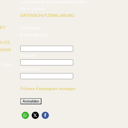
zum Umgang mit Nutzerdaten finden
Sie in unserer
DATENSCHUTZERKLÄRUNG
.
EKT
*
Pflichtfeld
E-Mail Adresse
*
ULOS
GANG
Vorname
, 2025
Nachname
Frühere Kampagnen anzeigen.