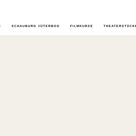
E
SCHAUBURG JÜTERBOG
FILMKURSE
THEATERSTÜCK
DEN 29. AUGUST 20