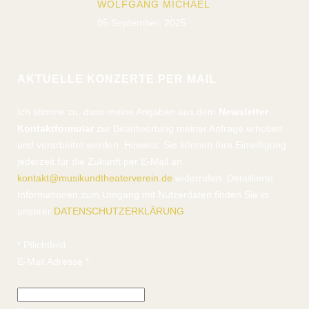
WOLFGANG MICHAEL
05 September, 2025
AKTUELLE KONZERTE PER MAIL
Ich stimme zu, dass meine Angaben aus dem
Newsletter
Kontaktformular
zur Beantwortung meiner Anfrage erhoben
und verarbeitet werden. Hinweis: Sie können Ihre Einwilligung
jederzeit für die Zukunft per E-Mail an
kontakt@musikundtheaterverein.de
widerrufen. Detaillierte
Informationen zum Umgang mit Nutzerdaten finden Sie in
unserer
DATENSCHUTZERKLÄRUNG
.
*
Pflichtfeld
E-Mail Adresse
*