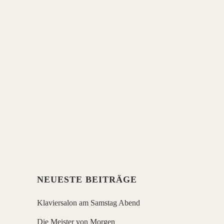
VIOLINE
am Samstag, 26. Oktober 2019, Beginn
um 19 Uhr im MTO Schwante. Duo Cello
& Violine Luiza Labouriau (Violine) Martin
Knörzer (Cello) Mit Werken von: Ysaye,
Piatti, Corelli Am Wasserturm 2 in
Schwante 16727 Oberkrämer
Konzertsalon Schwante Eintritt 15,- €
Anmeldungen erbeten unter:...
NEUESTE BEITRÄGE
Klaviersalon am Samstag Abend
Die Meister von Morgen