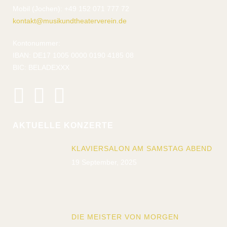
Mobil (Jochen): +49 152 071 777 72
kontakt@musikundtheaterverein.de
Kontonummer:
IBAN: DE17 1005 0000 0190 4185 08
BIC: BELADEXXX
AKTUELLE KONZERTE
KLAVIERSALON AM SAMSTAG ABEND
19 September, 2025
DIE MEISTER VON MORGEN