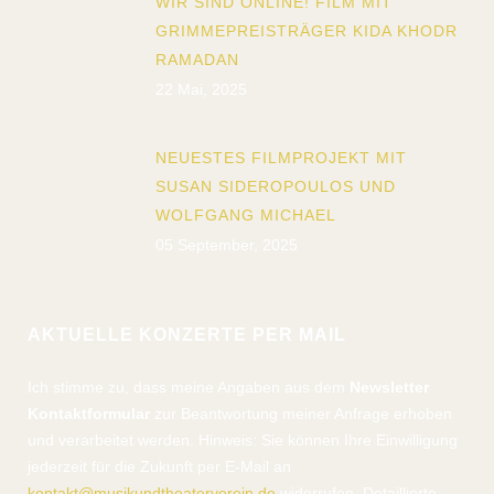
WIR SIND ONLINE! FILM MIT
GRIMMEPREISTRÄGER KIDA KHODR
RAMADAN
22 Mai, 2025
NEUESTES FILMPROJEKT MIT
SUSAN SIDEROPOULOS UND
WOLFGANG MICHAEL
05 September, 2025
AKTUELLE KONZERTE PER MAIL
Ich stimme zu, dass meine Angaben aus dem
Newsletter
Kontaktformular
zur Beantwortung meiner Anfrage erhoben
und verarbeitet werden. Hinweis: Sie können Ihre Einwilligung
jederzeit für die Zukunft per E-Mail an
kontakt@musikundtheaterverein.de
widerrufen. Detaillierte