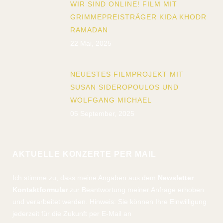
WIR SIND ONLINE! FILM MIT
GRIMMEPREISTRÄGER KIDA KHODR
RAMADAN
22 Mai, 2025
NEUESTES FILMPROJEKT MIT
SUSAN SIDEROPOULOS UND
WOLFGANG MICHAEL
05 September, 2025
AKTUELLE KONZERTE PER MAIL
Ich stimme zu, dass meine Angaben aus dem
Newsletter
Kontaktformular
zur Beantwortung meiner Anfrage erhoben
und verarbeitet werden. Hinweis: Sie können Ihre Einwilligung
jederzeit für die Zukunft per E-Mail an