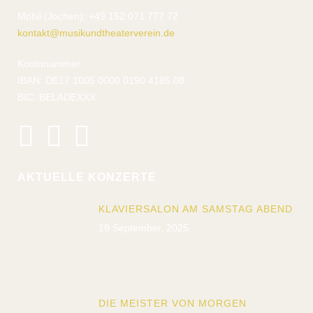
Mobil (Jochen): +49 152 071 777 72
kontakt@musikundtheaterverein.de
Kontonummer:
IBAN: DE17 1005 0000 0190 4185 08
BIC: BELADEXXX
AKTUELLE KONZERTE
KLAVIERSALON AM SAMSTAG ABEND
19 September, 2025
DIE MEISTER VON MORGEN