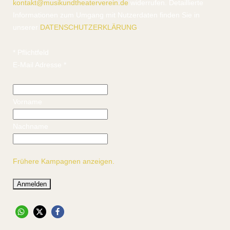
kontakt@musikundtheaterverein.de
widerrufen. Detaillierte
Informationen zum Umgang mit Nutzerdaten finden Sie in
unserer
DATENSCHUTZERKLÄRUNG
.
*
Pflichtfeld
E-Mail Adresse
*
Vorname
Nachname
Frühere Kampagnen anzeigen.