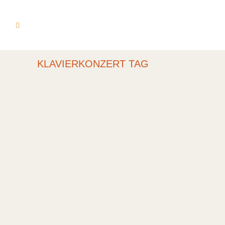
KLAVIERKONZERT TAG
KLAVIERABEND ZU
VIER HÄNDEN MIT