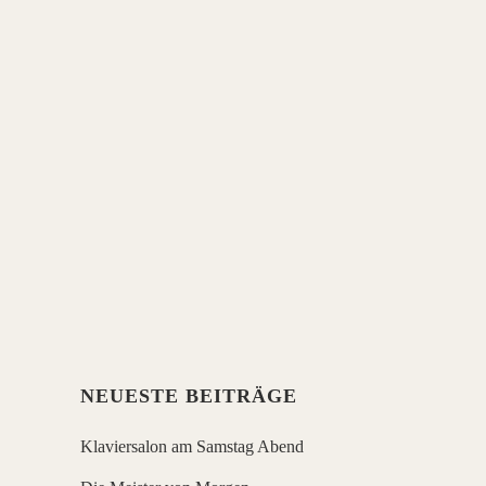
ZWEI RINGEN
Samstag, den 27. Juni um 19 Uhr im MTO
Schwante Musik- und Theaterverein
Oberkrämer vorsichtige Wiedereröffnung
Nadezda Pisareva & Georgy Tchaidze
spielen Werke von Schubert und
Schuhmann Am Wasserturm 2 in
Schwante 16727 Oberkrämer
Konzertsalon Schwante wegen Corona
begrenzte Platzzahl...
NEUESTE BEITRÄGE
Klaviersalon am Samstag Abend