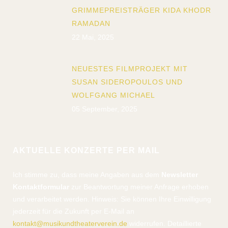
GRIMMEPREISTRÄGER KIDA KHODR
RAMADAN
22 Mai, 2025
NEUESTES FILMPROJEKT MIT
SUSAN SIDEROPOULOS UND
WOLFGANG MICHAEL
05 September, 2025
AKTUELLE KONZERTE PER MAIL
Ich stimme zu, dass meine Angaben aus dem
Newsletter
Kontaktformular
zur Beantwortung meiner Anfrage erhoben
und verarbeitet werden. Hinweis: Sie können Ihre Einwilligung
jederzeit für die Zukunft per E-Mail an
kontakt@musikundtheaterverein.de
widerrufen. Detaillierte