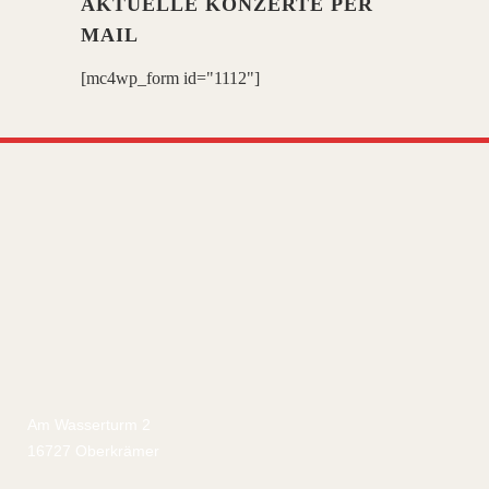
AKTUELLE KONZERTE PER
MAIL
[mc4wp_form id="1112"]
Am Wasserturm 2
16727 Oberkrämer