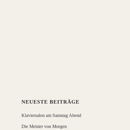
Samstag, den 18. Juni ab 18 Uhr Bilder
einer Ausstellung Gemälde und
Zeichnungen des Kunstmalers Hans-
Georg Schmid (Berlin) Direkt im Anschluss
Klavierabend mit Mikhail Mordwinow
Programm: unter anderem der
weltberühmte Klavierzyklus `Bilder einer
Ausstellung´von Modest Mussorgski
Ausstellungseröffnung 18 Uhr,
Konzertbeginn 19 Uhr Pause werden...
NEUESTE BEITRÄGE
Klaviersalon am Samstag Abend
Die Meister von Morgen