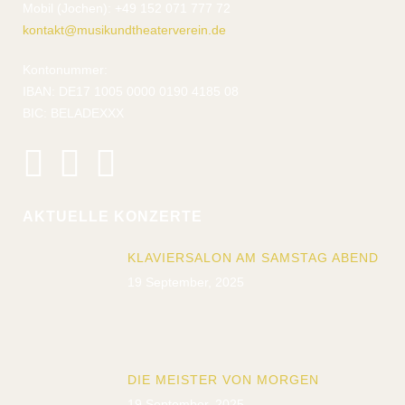
Mobil (Jochen): +49 152 071 777 72
kontakt@musikundtheaterverein.de
Kontonummer:
IBAN: DE17 1005 0000 0190 4185 08
BIC: BELADEXXX
AKTUELLE KONZERTE
KLAVIERSALON AM SAMSTAG ABEND
19 September, 2025
DIE MEISTER VON MORGEN
19 September, 2025