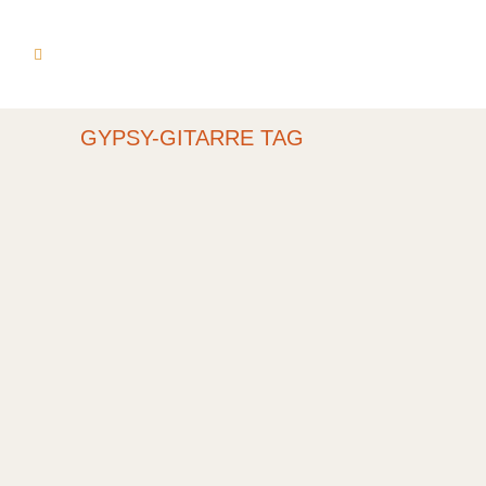
GYPSY-GITARRE TAG
FLAIR DE PARIS!
Flair de Paris! Sonntag, den 25.