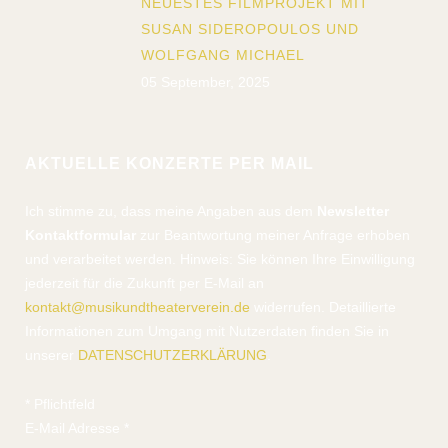
NEUESTES FILMPROJEKT MIT
SUSAN SIDEROPOULOS UND
WOLFGANG MICHAEL
05 September, 2025
AKTUELLE KONZERTE PER MAIL
Ich stimme zu, dass meine Angaben aus dem
Newsletter
Kontaktformular
zur Beantwortung meiner Anfrage erhoben
und verarbeitet werden. Hinweis: Sie können Ihre Einwilligung
jederzeit für die Zukunft per E-Mail an
kontakt@musikundtheaterverein.de
widerrufen. Detaillierte
Informationen zum Umgang mit Nutzerdaten finden Sie in
unserer
DATENSCHUTZERKLÄRUNG
.
*
Pflichtfeld
E-Mail Adresse
*