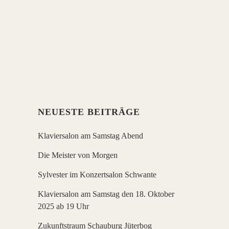
September ab 16 Uhr. Carmen Hey & Les
Manouches. CARMEN HEY – Akkordeon,
LELLO FRANZEN – Gypsy-Gitarre, JENS
MAHLA – Gypsy-Gitarre, JOACHIM
DETTE - Kontrabass....
NEUESTE BEITRÄGE
Klaviersalon am Samstag Abend
Die Meister von Morgen
Sylvester im Konzertsalon Schwante
Klaviersalon am Samstag den 18. Oktober
2025 ab 19 Uhr
Zukunftstraum Schauburg Jüterbog