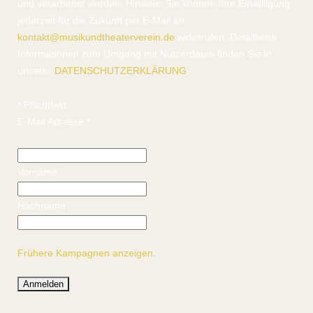
und verarbeitet werden. Hinweis: Sie können Ihre Einwilligung
jederzeit für die Zukunft per E-Mail an
kontakt@musikundtheaterverein.de
widerrufen. Detaillierte
Informationen zum Umgang mit Nutzerdaten finden Sie in
unserer
DATENSCHUTZERKLÄRUNG
.
*
Pflichtfeld
E-Mail Adresse
*
Vorname
Nachname
Frühere Kampagnen anzeigen.