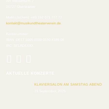
Am Wasserturm 2
16727 Oberkrämer
Mobil (Jochen): +49 152 071 777 72
kontakt@musikundtheaterverein.de
Kontonummer:
IBAN: DE17 1005 0000 0190 4185 08
BIC: BELADEXXX
AKTUELLE KONZERTE
KLAVIERSALON AM SAMSTAG ABEND
19 September, 2025