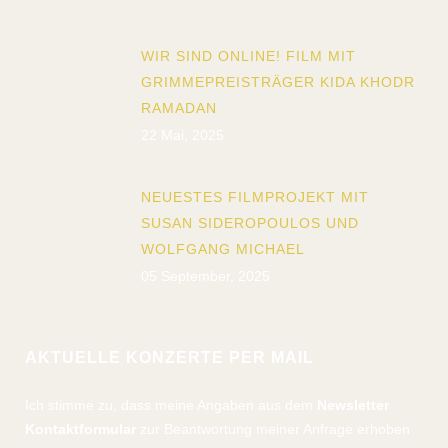
WIR SIND ONLINE! FILM MIT
GRIMMEPREISTRÄGER KIDA KHODR
RAMADAN
22 Mai, 2025
NEUESTES FILMPROJEKT MIT
SUSAN SIDEROPOULOS UND
WOLFGANG MICHAEL
05 September, 2025
AKTUELLE KONZERTE PER MAIL
Ich stimme zu, dass meine Angaben aus dem
Newsletter
Kontaktformular
zur Beantwortung meiner Anfrage erhoben