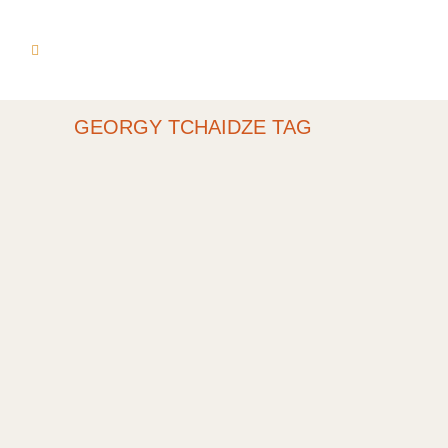
GEORGY TCHAIDZE TAG
KLAVIERABEND ZU
VIER HÄNDEN MIT