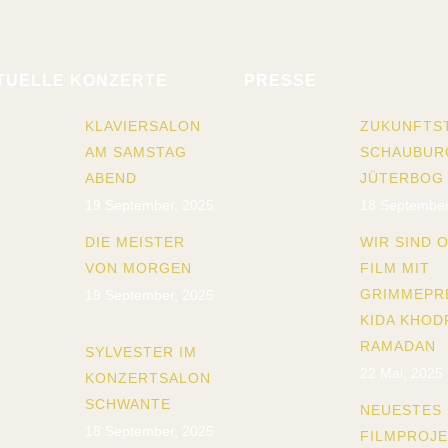
TUELLE KONZERTE
PRESSE
KLAVIERSALON
ZUKUNFTS
AM SAMSTAG
SCHAUBUR
ABEND
JÜTERBOG
19 September, 2025
18 September
DIE MEISTER
WIR SIND O
VON MORGEN
FILM MIT
GRIMMEPR
19 September, 2025
KIDA KHOD
RAMADAN
SYLVESTER IM
22 Mai, 2025
KONZERTSALON
SCHWANTE
NEUESTES
18 September, 2025
FILMPROJ