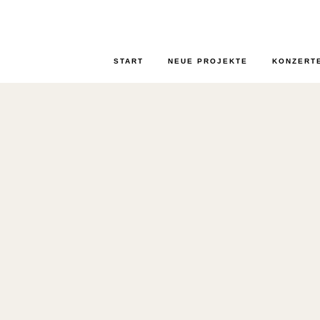
START
NEUE PROJEKTE
KONZERT
DORFSTRASSE
KLASSIK IM KUHSTALL
SAMSTAG 12. MAI 2018 AB