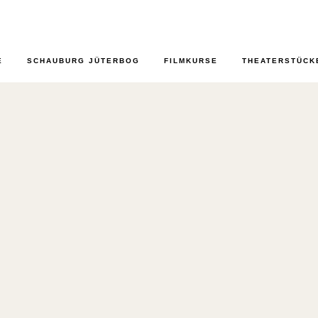
E
SCHAUBURG JÜTERBOG
FILMKURSE
THEATERSTÜCK
 1B TAG
 19