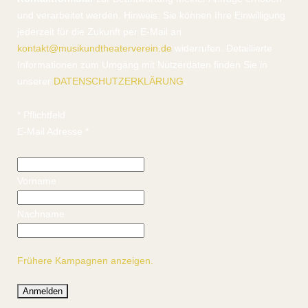
und verarbeitet werden. Hinweis: Sie können Ihre Einwilligung
jederzeit für die Zukunft per E-Mail an
kontakt@musikundtheaterverein.de
widerrufen. Detaillierte
Informationen zum Umgang mit Nutzerdaten finden Sie in
unserer
DATENSCHUTZERKLÄRUNG
.
*
Pflichtfeld
E-Mail Adresse
*
Vorname
Nachname
Frühere Kampagnen anzeigen.