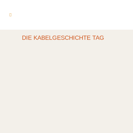
DIE KABELGESCHICHTE TAG
ANDREJ HERMLIN
AND HIS SWING-