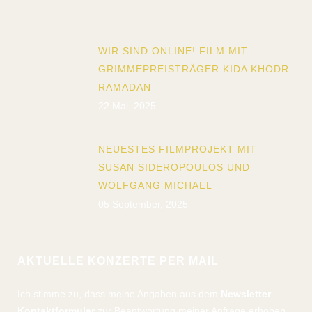
WIR SIND ONLINE! FILM MIT
GRIMMEPREISTRÄGER KIDA KHODR
RAMADAN
22 Mai, 2025
NEUESTES FILMPROJEKT MIT
SUSAN SIDEROPOULOS UND
WOLFGANG MICHAEL
05 September, 2025
AKTUELLE KONZERTE PER MAIL
Ich stimme zu, dass meine Angaben aus dem
Newsletter
Kontaktformular
zur Beantwortung meiner Anfrage erhoben