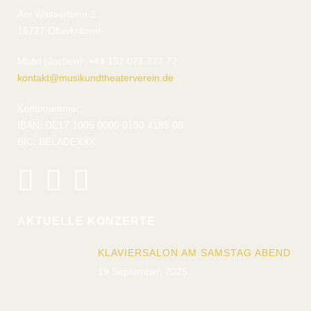
Am Wasserturm 2
16727 Oberkrämer
Mobil (Jochen): +49 152 071 777 72
kontakt@musikundtheaterverein.de
Kontonummer:
IBAN: DE17 1005 0000 0190 4185 08
BIC: BELADEXXX
AKTUELLE KONZERTE
KLAVIERSALON AM SAMSTAG ABEND
19 September, 2025