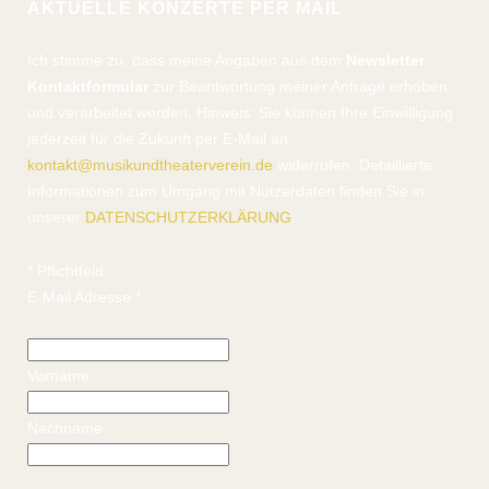
AKTUELLE KONZERTE PER MAIL
Ich stimme zu, dass meine Angaben aus dem
Newsletter
Kontaktformular
zur Beantwortung meiner Anfrage erhoben
und verarbeitet werden. Hinweis: Sie können Ihre Einwilligung
jederzeit für die Zukunft per E-Mail an
kontakt@musikundtheaterverein.de
widerrufen. Detaillierte
Informationen zum Umgang mit Nutzerdaten finden Sie in
unserer
DATENSCHUTZERKLÄRUNG
.
*
Pflichtfeld
E-Mail Adresse
*
Vorname
Nachname