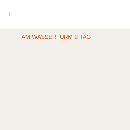
AM WASSERTURM 2 TAG
HOCHKARÄTIGES
PIANOREZITAL IN
SCHWANTE