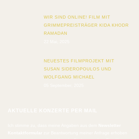
WIR SIND ONLINE! FILM MIT
GRIMMEPREISTRÄGER KIDA KHODR
RAMADAN
22 Mai, 2025
NEUESTES FILMPROJEKT MIT
SUSAN SIDEROPOULOS UND
WOLFGANG MICHAEL
05 September, 2025
AKTUELLE KONZERTE PER MAIL
Ich stimme zu, dass meine Angaben aus dem
Newsletter
Kontaktformular
zur Beantwortung meiner Anfrage erhoben