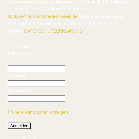
und verarbeitet werden. Hinweis: Sie können Ihre Einwilligung
jederzeit für die Zukunft per E-Mail an
kontakt@musikundtheaterverein.de
widerrufen. Detaillierte
Informationen zum Umgang mit Nutzerdaten finden Sie in
unserer
DATENSCHUTZERKLÄRUNG
.
*
Pflichtfeld
E-Mail Adresse
*
Vorname
Nachname
Frühere Kampagnen anzeigen.