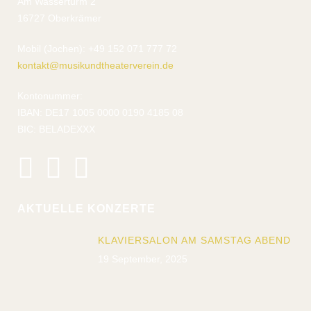
Am Wasserturm 2
16727 Oberkrämer
Mobil (Jochen): +49 152 071 777 72
kontakt@musikundtheaterverein.de
Kontonummer:
IBAN: DE17 1005 0000 0190 4185 08
BIC: BELADEXXX
AKTUELLE KONZERTE
KLAVIERSALON AM SAMSTAG ABEND
19 September, 2025