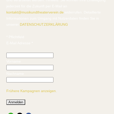
und verarbeitet werden. Hinweis: Sie können Ihre Einwilligung
jederzeit für die Zukunft per E-Mail an
kontakt@musikundtheaterverein.de
widerrufen. Detaillierte
Informationen zum Umgang mit Nutzerdaten finden Sie in
unserer
DATENSCHUTZERKLÄRUNG
.
*
Pflichtfeld
E-Mail Adresse
*
Vorname
Nachname
Frühere Kampagnen anzeigen.