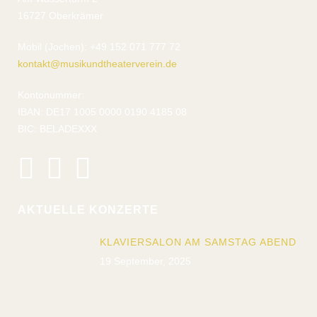
16727 Oberkrämer
Mobil (Jochen): +49 152 071 777 72
kontakt@musikundtheaterverein.de
Kontonummer:
IBAN: DE17 1005 0000 0190 4185 08
BIC: BELADEXXX
AKTUELLE KONZERTE
KLAVIERSALON AM SAMSTAG ABEND
19 September, 2025